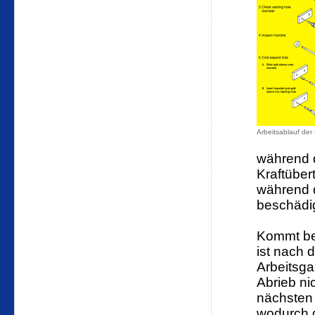
Arbeitsablauf der
während d
Kraftüber
während 
beschädi
Kommt be
ist nach
Arbeitsga
Abrieb nic
nächsten
wodurch d