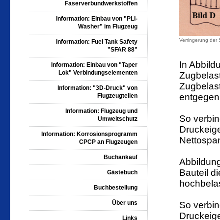
Faserverbundwerkstoffen
Information: Einbau von "PLI-
Washer" im Flugzeug
Verringerung der
Information: Fuel Tank Safety
"SFAR 88"
In Abbil
Information: Einbau von "Taper
Lok" Verbindungselementen
Zugbelast
Zugbelas
Information: "3D-Druck" von
entgegen
Flugzeugteilen
Information: Flugzeug und
So verbin
Umweltschutz
Druckei
Information: Korrosionsprogramm
Nettospan
CPCP an Flugzeugen
Buchankauf
Abbildun
Bauteil
d
Gästebuch
hochbela
Buchbestellung
Über uns
So verbin
Druckei
Links