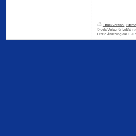
Druckversion
|
Sitem
© gela Verlag für Luftfahrt
Letzte Änderung am 15.0