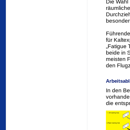
Die Wahl 
räumliche
Durchzie
besonders
Führende
für Kalte
„Fatigue 
beide in 
meisten 
den Flug
Arbeitsab
In den Be
vorhande
die ents