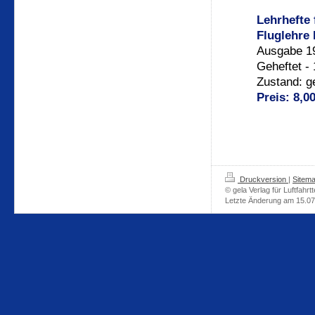
Lehrhefte 
Fluglehre 
Ausgabe 19
Geheftet -
Zustand: g
Preis: 8,0
Druckversion
|
Sitem
© gela Verlag für Luftfahrt
Letzte Änderung am 15.0