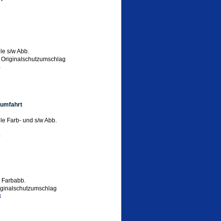
g
le s/w Abb.
t Originalschutzumschlag
5
aumfahrt
le Farb- und s/w Abb.
0
5 Farbabb.
iginalschutzumschlag
3