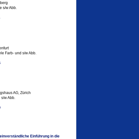
dberg
le s/w Abb.
4
nfurt
le Farb- und s/w Abb.
6
gshaus AG, Zürich
 s/w Abb.
9
inverständliche Einführung in die