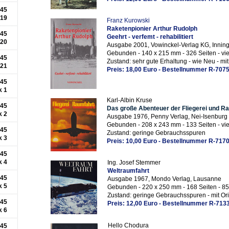
945
 19
Franz Kurowski
Raketenpionier Arthur Rudolph
945
Geehrt - verfemt - rehabilitiert
 20
Ausgabe 2001, Vowinckel-Verlag KG, Innin
Gebunden - 140 x 215 mm - 326 Seiten - vie
945
Zustand: sehr gute Erhaltung - wie Neu - mi
 21
Preis: 18,00 Euro - Bestellnummer R-707
945
k 1
Karl-Albin Kruse
945
Das große Abenteuer der Fliegerei und R
k 2
Ausgabe 1976, Penny Verlag, Nei-Isenburg
Gebunden - 208 x 243 mm - 133 Seiten - vie
945
Zustand: geringe Gebrauchsspuren
k 3
Preis: 10,00 Euro - Bestellnummer R-717
945
k 4
Ing. Josef Stemmer
Weltraumfahrt
945
Ausgabe 1967, Mondo Verlag, Lausanne
k 5
Gebunden
- 220 x 250 mm - 168 Seiten - 8
Zustand: geringe Gebrauchsspuren - mit Or
945
Preis: 12,00 Euro - Bestellnummer R-713
k 6
Hello Chodura
945