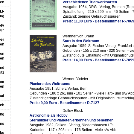
fen
verschiedenen Triebwerksarten
Ausgabe 1954, DRG - Verlag, Bremen (Repr
LI-
Spiralheftung - 210 x 299 mm - 46 Seiten - 
eug
Zustand: geringe Gebrauchsspuren
Preis: 11,00 Euro - Bestellnummer R-706
ety
88"
Wernher von Braun
per
Start in den Weltraum
ten
Ausgabe 1959, S. Fischer Verlag, Frankfurt
Gebunden - 155 x 213 mm - 320 Seiten - vie
von
Zustand: gute Erhaltung - mit Originalschu
len
Preis: 14,00 Euro - Bestellnummer R-705
und
utz
Werner Büdeler
amm
Pioniere des Weltraums
gen
Ausgabe 1951, Scherz Verlag, Bern
Gebunden - 186 x 261 mm - 101 Seiten - viele Farb- und s/w Ab
auf
Zustand: geringe Gebrauchsspuren - mit Originalschutzumschla
Preis: 9,00 Euro - Bestellnummer R-7127
uch
Detlev Block
ung
Astronomie als Hobby
Sternbilder und Planeten erkennen und benennen
uns
Ausgabe 1982, Falken - Verlag, Niedernhausen / Ts.
Kartoniert - 147 x 208 mm - 176 Seiten - viele s/w Abb.
nks