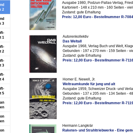
Ausgabe 1980, Podzun-Pallas-Verlag, Frie
und
Kartoniert - 148 x 210 mm - 160 Seiten - vie
k 2
Zustand: gute Erhaltung
Preis: 12,00 Euro - Bestellnummer R-708
und
k 3
ft-
Autorenkollektiv
t 1
Das Weltall
Ausgabe 1968, Verlag Buch und Welt, Klage
ft-
Gebunden - 197 x 270 mm - 159 Seiten - vie
t 2
Zustand: gute Erhaltung
Preis: 12,00 Euro - Bestellnummer R-711
ft-
t 3
ft-
t 4
Homer E. Newell, Jr.
Weltraumkunde
für jung und alt
ft-
Ausgabe 1959, Schweizer Druck- und Verla
t 5
Gebunden - 137 x 205 mm - 134 Seiten - 48
Zustand: gute Erhaltung
 an
Preis: 12,00 Euro - Bestellnummer R-711
len
von
ren
Hermann Langkrär
von
Raketen- und Strahltriebwerke -
Eine geme