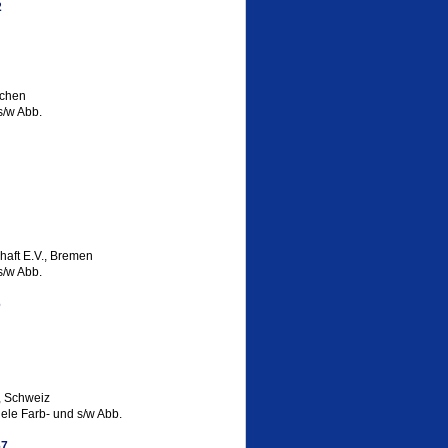
2
nchen
s/w Abb.
aft E.V., Bremen
s/w Abb.
6
, Schweiz
ele Farb- und s/w Abb.
67