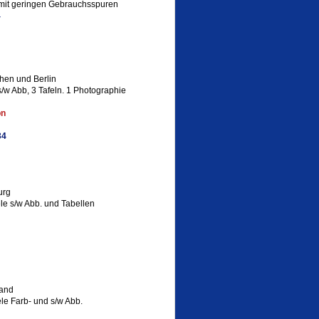
 mit geringen Gebrauchsspuren
4
hen und Berlin
/w Abb, 3 Tafeln. 1 Photographie
on
34
urg
le s/w Abb. und Tabellen
land
le Farb- und s/w Abb.