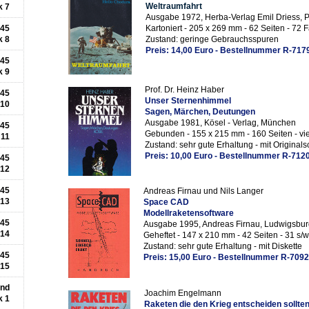
Weltraumfahrt
k 7
Ausgabe 1972, Herba-Verlag Emil Driess, 
945
Kartoniert - 205 x 269 mm - 62 Seiten - 72 F
k 8
Zustand: geringe Gebrauchsspuren
Preis: 14,00 Euro - Bestellnummer R-717
945
k 9
Prof. Dr. Heinz Haber
945
Unser Sternenhimmel
 10
Sagen, Märchen, Deutungen
Ausgabe 1981, Kösel - Verlag, München
945
Gebunden - 155 x 215 mm - 160 Seiten - vie
 11
Zustand: sehr gute Erhaltung - mit Origina
Preis: 10,00 Euro - Bestellnummer R-712
945
 12
945
Andreas Firnau und Nils Langer
 13
Space CAD
Modellraketensoftware
945
Ausgabe 1995, Andreas Firnau, Ludwigsbur
 14
Geheftet - 147 x 210 mm - 42 Seiten - 31 s/w
Zustand: sehr gute Erhaltung - mit Diskette
945
Preis: 15,00 Euro - Bestellnummer R-7092
 15
und
Joachim Engelmann
k 1
Raketen die den Krieg entscheiden sollte