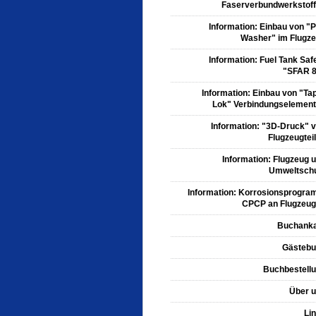
Faserverbundwerkstof
Information: Einbau von "P
Washer" im Flugz
Information: Fuel Tank Saf
"SFAR 
Information: Einbau von "Ta
Lok" Verbindungselemen
Information: "3D-Druck" 
Flugzeugtei
Information: Flugzeug 
Umweltsch
Information: Korrosionsprogr
CPCP an Flugzeu
Buchank
Gästeb
Buchbestell
Über 
Li