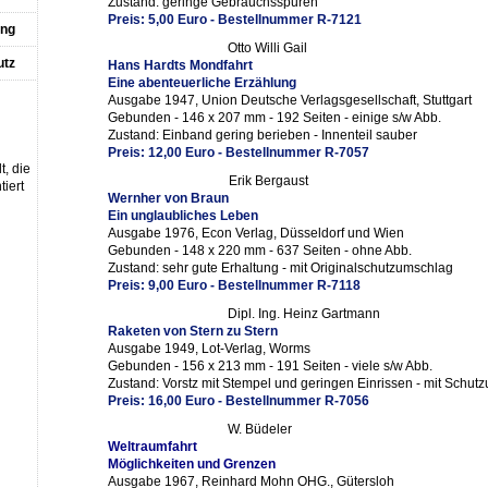
Zustand: geringe Gebrauchsspuren
Preis: 5,00 Euro - Bestellnummer R-7121
ung
Otto Willi Gail
utz
Hans Hardts Mondfahrt
Eine abenteuerliche Erzählung
Ausgabe 1947, Union Deutsche Verlagsgesellschaft, Stuttgart
Gebunden - 146 x 207 mm - 192 Seiten - einige s/w Abb.
Zustand: Einband gering berieben - Innenteil sauber
Preis: 12,00 Euro - Bestellnummer R-7057
t, die
Erik Bergaust
iert
Wernher von Braun
Ein unglaubliches Leben
Ausgabe 1976, Econ Verlag, Düsseldorf und Wien
Gebunden - 148 x 220 mm - 637 Seiten - ohne Abb.
Zustand: sehr gute Erhaltung - mit Originalschutzumschlag
Preis: 9,00 Euro - Bestellnummer R-7118
Dipl. Ing. Heinz Gartmann
Raketen von Stern zu Stern
Ausgabe 1949, Lot-Verlag, Worms
Gebunden - 156 x 213 mm - 191 Seiten - viele s/w Abb.
Zustand: Vorstz mit Stempel und geringen Einrissen - mit Schut
Preis: 16,00 Euro - Bestellnummer R-7056
W. Büdeler
Weltraumfahrt
Möglichkeiten und Grenzen
Ausgabe 1967, Reinhard Mohn OHG., Gütersloh