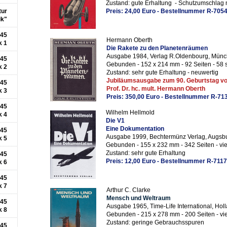
Zustand: gute Erhaltung - Schutzumschlag
tur
Preis: 24,00 Euro - Bestellnummer R-705
ik"
945
Hermann Oberth
k 1
Die Rakete zu den Planetenräumen
Ausgabe 1984, Verlag R.Oldenbourg, Münc
945
Gebunden - 152 x 214 mm - 92 Seiten - 58 s
k 2
Zustand: sehr gute Erhaltung - neuwertig
Jubiläumsausgabe zum 90. Geburtstag v
945
Prof. Dr. hc. mult. Hermann Oberth
k 3
Preis: 350,00 Euro - Bestellnummer R-71
945
Wilhelm Hellmold
k 4
Die V1
Eine Dokumentation
945
Ausgabe 1999, Bechtermünz Verlag, Augsb
k 5
Gebunden - 155 x 232 mm - 342 Seiten - vie
Zustand: sehr gute Erhaltung
945
Preis: 12,00 Euro - Bestellnummer R-7117
k 6
945
k 7
Arthur C. Clarke
Mensch und Weltraum
945
Ausgabe 1965, Time-Life International, Hol
k 8
Gebunden - 215 x 278 mm - 200 Seiten - vie
Zustand: geringe Gebrauchsspuren
945