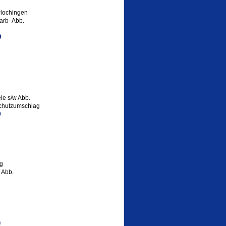
Plochingen
arb- Abb.
9
le s/w Abb.
lschutzumschlag
0
g
 Abb.
n