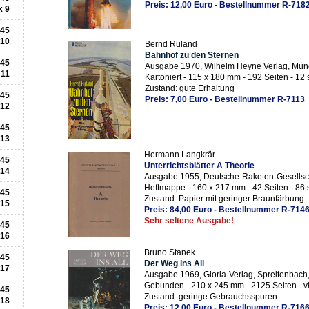
Preis: 12,00 Euro - Bestellnummer R-718
k 9
945
 10
Bernd Ruland
Bahnhof zu den Sternen
945
Ausgabe 1970, Wilhelm Heyne Verlag, Mü
 11
Kartoniert - 115 x 180 mm - 192 Seiten - 12 
Zustand: gute Erhaltung
945
Preis: 7,00 Euro - Bestellnummer R-7113
 12
945
 13
Hermann Langkrär
945
Unterrichtsblätter A Theorie
 14
Ausgabe 1955, Deutsche-Raketen-Gesellsch
Heftmappe - 160 x 217 mm - 42 Seiten - 86 
945
Zustand: Papier mit geringer Braunfärbung
 15
Preis: 84,00 Euro - Bestellnummer R-714
Sehr seltene Ausgabe!
945
 16
Bruno Stanek
945
Der Weg ins All
 17
Ausgabe 1969, Gloria-Verlag, Spreitenbach
Gebunden - 210 x 245 mm - 2125 Seiten - vi
945
Zustand: geringe Gebrauchsspuren
 18
Preis: 12,00 Euro - Bestellnummer R-716