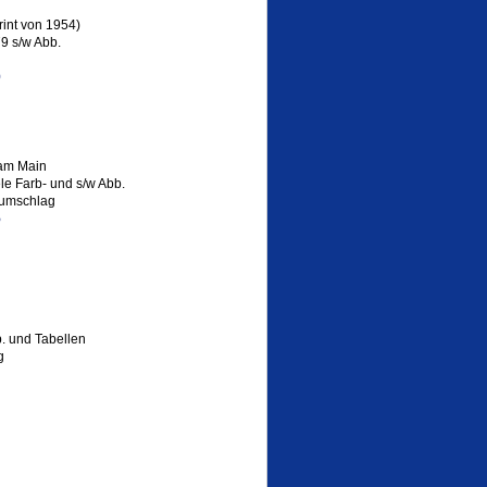
int von 1954)
79 s/w Abb.
9
 am Main
le Farb- und s/w Abb.
tzumschlag
5
b. und Tabellen
g