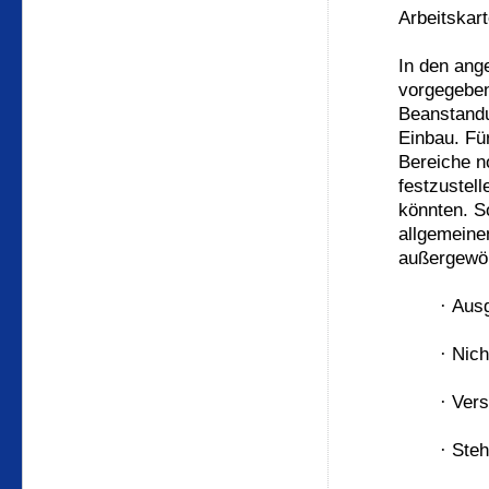
Arbeitskar
In den ang
vorgegebe
Beanstandu
Einbau. Für
Bereiche no
festzustel
könnten. So
allgemeine
außergewöh
·
Ausg
·
Nich
·
Vers
·
Steh