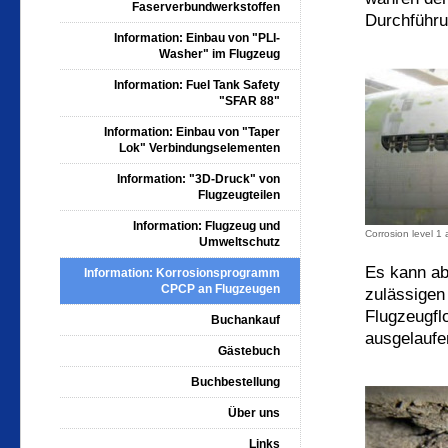
Faserverbundwerkstoffen
Durchführu
Information: Einbau von "PLI-
Washer" im Flugzeug
Information: Fuel Tank Safety
"SFAR 88"
Information: Einbau von "Taper
Lok" Verbindungselementen
Information: "3D-Druck" von
Flugzeugteilen
Information: Flugzeug und
Corrosion level 
Umweltschutz
Es kann abe
Information: Korrosionsprogramm
CPCP an Flugzeugen
zulässige
Flugzeugfl
Buchankauf
ausgelaufe
Gästebuch
Buchbestellung
Über uns
Links