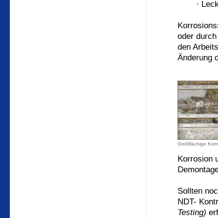
·
Leck
Korrosions
oder durch
den Arbeits
Änderung d
Großflächige Korr
Korrosion u
Demontagen
Sollten no
NDT- Kontr
Testing)
erf