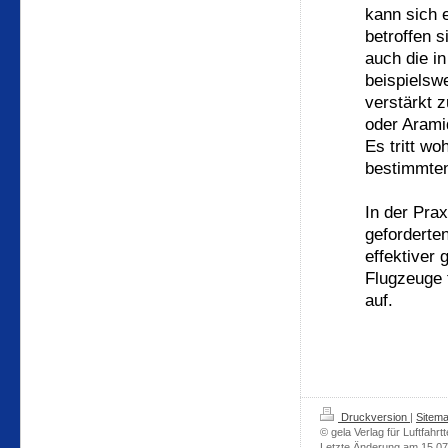
kann sich 
betroffen 
auch die i
beispielswe
verstärkt 
oder Arami
Es tritt wo
bestimmten
In der Pra
geforderte
effektiver
Flugzeuge 
auf.
Druckversion
|
Sitem
© gela Verlag für Luftfahrt
Letzte Änderung am 15.0