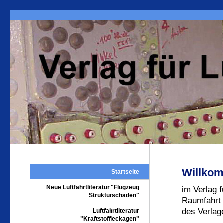
Willko
Startseite
Neue Luftfahrtliteratur "Flugzeug
im Verlag f
Strukturschäden"
Raumfahrt 
des Verlag
Luftfahrtliteratur
"Kraftstoffleckagen"