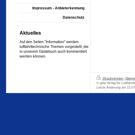
Impressum - Anbieterkennung
Datenschutz
Aktuelles
Auf den Seiten "Information" werden
luftfahrttechnische Themen vorgestellt, die
in unserem Gästebuch auch kommentiert
werden können.
Druckversion
|
Sitem
© gela Verlag für Luftfahrt
Letzte Änderung am 15.0