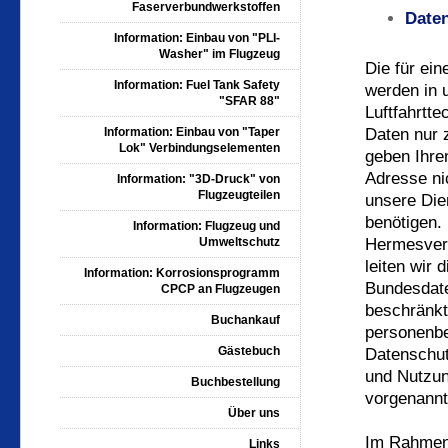
Faserverbundwerkstoffen
Date
Information: Einbau von "PLI-
Washer" im Flugzeug
Die für ei
Information: Fuel Tank Safety
werden in 
"SFAR 88"
Luftfahrtt
Information: Einbau von "Taper
Daten nur 
Lok" Verbindungselementen
geben Ihre
Adresse ni
Information: "3D-Druck" von
Flugzeugteilen
unsere Dien
benötigen.
Information: Flugzeug und
Umweltschutz
Hermesvers
leiten wir
Information: Korrosionsprogramm
Bundesdate
CPCP an Flugzeugen
beschränkt
Buchankauf
personenbe
Gästebuch
Datenschut
und Nutzun
Buchbestellung
vorgenannt
Über uns
Im Rahmen 
Links