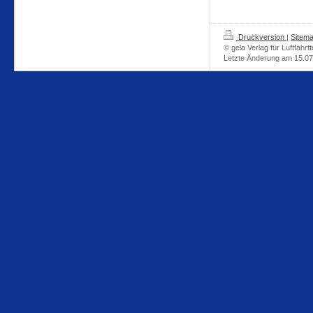
Druckversion
|
Sitem
© gela Verlag für Luftfahrt
Letzte Änderung am 15.0